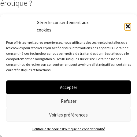
érotique ?
Le récit audio érotique fonctionne en utilisant des mots
Gérer le consentement aux
envoûtants et des narrateurs talentueux pour créer une ambiance
cookies
érotique et susciter des images mentales intenses.
Pour offrir les meilleures expériences, nous utilisons des technologies telles que
les cookies pour stocker et/ou accéder aux informations des appareils. Le fait de
consentir à ces technologies nous permettra de traiter des données telles que le
Un récit audio érotique est-il explicite ?
comportement de navigation ou les ID uniques sur ce site. Le fait de ne pas
consentir ou de retirer son consentement peut avoir un effet négatif sur certaines
caractéristiques et fonctions.
Le degré d’explicité peut varier selon les récits audio érotiques.
Certains utilisent la suggestion subtile, tandis que d’autres
Accepter
peuvent être plus explicites. Il est important de choisir des récits
qui correspondent à vos préférences et à votre confort personnel.
Refuser
Voir les préférences
Le récit audio érotique peut-il enrichir ma
Politique de cookies
Politique de confidentialité