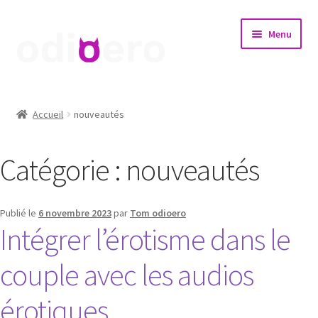
Aller
Aller
Menu
à
au
la
contenu
navigation
Accueil
Accueil
nouveautés
Test
Catégorie :
nouveautés
Publié le
6 novembre 2023
par
Tom odioero
Intégrer l’érotisme dans le
couple avec les audios
érotiques