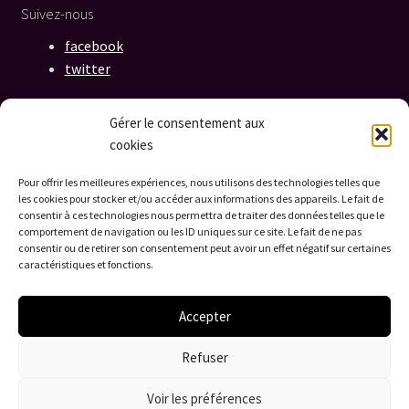
Suivez-nous
facebook
twitter
Gérer le consentement aux
cookies
Pour offrir les meilleures expériences, nous utilisons des technologies telles que
les cookies pour stocker et/ou accéder aux informations des appareils. Le fait de
Information
consentir à ces technologies nous permettra de traiter des données telles que le
comportement de navigation ou les ID uniques sur ce site. Le fait de ne pas
Politique de confidentialité
consentir ou de retirer son consentement peut avoir un effet négatif sur certaines
caractéristiques et fonctions.
Cookies
Conditions générales
Accepter
Refuser
Voir les préférences